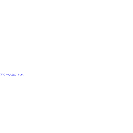
アクセスはこちら