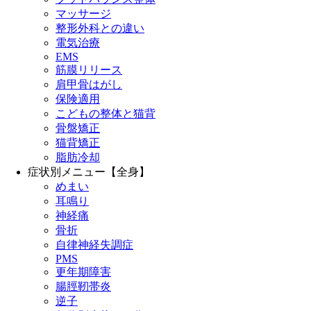
マッサージ
整形外科との違い
電気治療
EMS
筋膜リリース
肩甲骨はがし
保険適用
こどもの整体と猫背
骨盤矯正
猫背矯正
脂肪冷却
症状別メニュー【全身】
めまい
耳鳴り
神経痛
骨折
自律神経失調症
PMS
更年期障害
腸脛靭帯炎
逆子