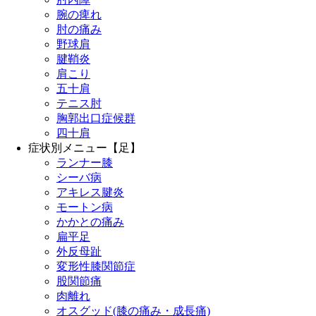
腕の痺れ
肘の痛み
野球肩
腱鞘炎
肩こり
五十肩
テニス肘
胸郭出口症候群
四十肩
症状別メニュー【足】
ランナー膝
シーバ病
アキレス腱炎
モートン病
かかとの痛み
扁平足
外反母趾
変形性膝関節症
股関節痛
肉離れ
オスグッド(膝の痛み・成長痛)