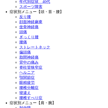
年代別症状 40代
スポーツ障害
症状別メニュー【頭・首・腰】
反り腰
顔面神経麻痺
坐骨神経痛
頭痛
ぎっくり腰
腰痛
ストレートネック
偏頭痛
肋間神経痛
背中の痛み
脊柱管狭窄症
ヘルニア
顎関節症
眼精疲労
腰椎分離症
寝違え
腰椎すべり症
症状別メニュー【肩・腕】
肘内障