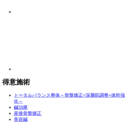
得意施術
トータルバランス整体～骨盤矯正×深層筋調整×体幹強
化～
鍼治療
産後骨盤矯正
美容鍼