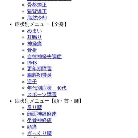
骨盤矯正
猫背矯正
脂肪冷却
症状別メニュー【全身】
めまい
耳鳴り
神経痛
骨折
自律神経失調症
PMS
更年期障害
腸脛靭帯炎
逆子
年代別症状 40代
スポーツ障害
症状別メニュー【頭・首・腰】
反り腰
顔面神経麻痺
坐骨神経痛
頭痛
ぎっくり腰