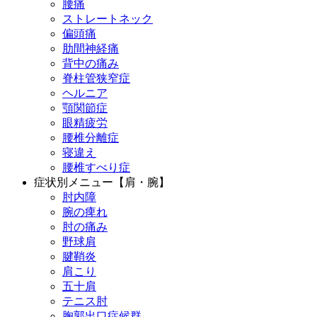
腰痛
ストレートネック
偏頭痛
肋間神経痛
背中の痛み
脊柱管狭窄症
ヘルニア
顎関節症
眼精疲労
腰椎分離症
寝違え
腰椎すべり症
症状別メニュー【肩・腕】
肘内障
腕の痺れ
肘の痛み
野球肩
腱鞘炎
肩こり
五十肩
テニス肘
胸郭出口症候群