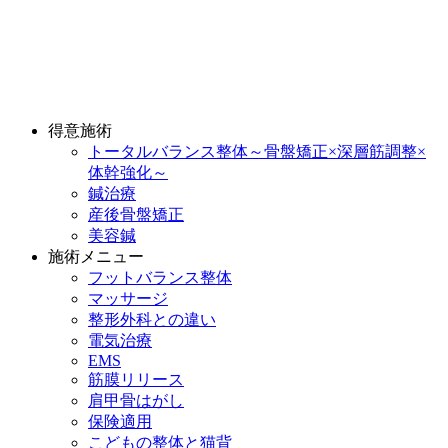
得意施術
トータルバランス整体～骨盤矯正×深層筋調整×
体幹強化～
鍼治療
産後骨盤矯正
美容鍼
施術メニュー
フットバランス整体
マッサージ
整形外科との違い
電気治療
EMS
筋膜リリース
肩甲骨はがし
保険適用
こどもの整体と猫背