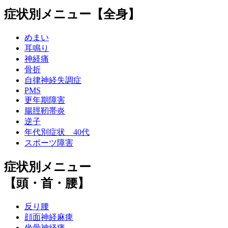
症状別メニュー【全身】
めまい
耳鳴り
神経痛
骨折
自律神経失調症
PMS
更年期障害
腸脛靭帯炎
逆子
年代別症状 40代
スポーツ障害
症状別メニュー
【頭・首・腰】
反り腰
顔面神経麻痺
坐骨神経痛