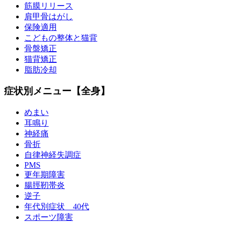
筋膜リリース
肩甲骨はがし
保険適用
こどもの整体と猫背
骨盤矯正
猫背矯正
脂肪冷却
症状別メニュー【全身】
めまい
耳鳴り
神経痛
骨折
自律神経失調症
PMS
更年期障害
腸脛靭帯炎
逆子
年代別症状 40代
スポーツ障害