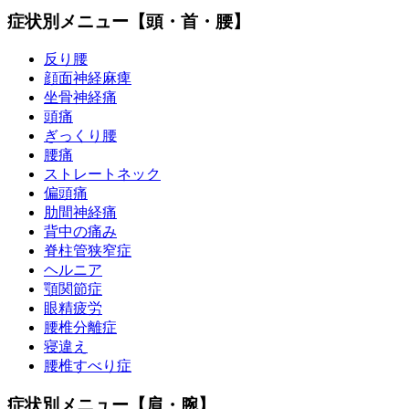
症状別メニュー【頭・首・腰】
反り腰
顔面神経麻痺
坐骨神経痛
頭痛
ぎっくり腰
腰痛
ストレートネック
偏頭痛
肋間神経痛
背中の痛み
脊柱管狭窄症
ヘルニア
顎関節症
眼精疲労
腰椎分離症
寝違え
腰椎すべり症
症状別メニュー【肩・腕】