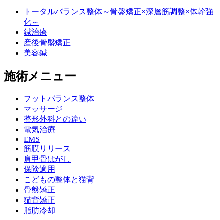
トータルバランス整体～骨盤矯正×深層筋調整×体幹強
化～
鍼治療
産後骨盤矯正
美容鍼
施術メニュー
フットバランス整体
マッサージ
整形外科との違い
電気治療
EMS
筋膜リリース
肩甲骨はがし
保険適用
こどもの整体と猫背
骨盤矯正
猫背矯正
脂肪冷却