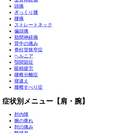
頭痛
ぎっくり腰
腰痛
ストレートネック
偏頭痛
肋間神経痛
背中の痛み
脊柱管狭窄症
ヘルニア
顎関節症
眼精疲労
腰椎分離症
寝違え
腰椎すべり症
症状別メニュー【肩・腕】
肘内障
腕の痺れ
肘の痛み