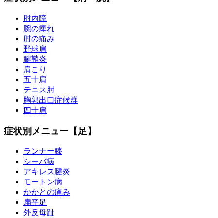
肘内障
腕の痺れ
肘の痛み
野球肩
腱鞘炎
肩こり
五十肩
テニス肘
胸郭出口症候群
四十肩
症状別メニュー【足】
ランナー膝
シーバ病
アキレス腱炎
モートン病
かかとの痛み
扁平足
外反母趾