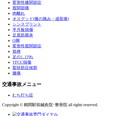
変形性膝関節症
股関節痛
肉離れ
オスグッド(膝の痛み・成長痛)
シンスプリント
半月板損傷
足底筋膜炎
O脚
変形性股関節症
捻挫
足のしびれ
TFCC損傷
梨状筋症候群
膝痛
交通事故メニュー
むち打ち症
Copyright © 鶴間駅前鍼灸院･整骨院 all rights reserved.