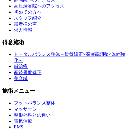
高座渋谷院へのアクセス
初めての方へ
スタッフ紹介
患者様の声
求人情報
得意施術
トータルバランス整体～骨盤矯正×深層筋調整×体幹強
化～
鍼治療
産後骨盤矯正
美容鍼
施術メニュー
フットバランス整体
マッサージ
整形外科との違い
電気治療
EMS