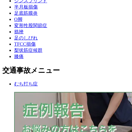
シンスプリント
半月板損傷
足底筋膜炎
O脚
変形性股関節症
捻挫
足のしびれ
TFCC損傷
梨状筋症候群
膝痛
交通事故メニュー
むち打ち症