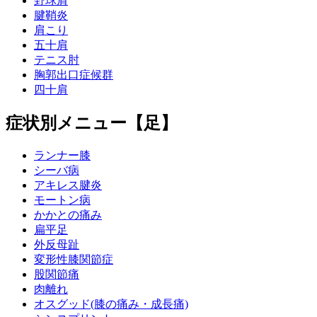
野球肩
腱鞘炎
肩こり
五十肩
テニス肘
胸郭出口症候群
四十肩
症状別メニュー【足】
ランナー膝
シーバ病
アキレス腱炎
モートン病
かかとの痛み
扁平足
外反母趾
変形性膝関節症
股関節痛
肉離れ
オスグッド(膝の痛み・成長痛)