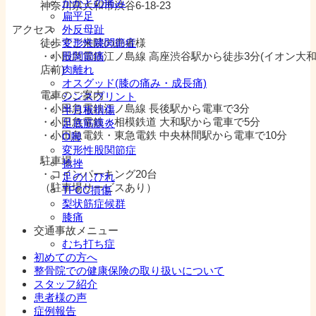
かかとの痛み
神奈川県大和市渋谷6-18-23
扁平足
アクセス
外反母趾
徒歩でご来院の患者様
変形性膝関節症
・小田急電鉄江ノ島線 高座渋谷駅から徒歩3分(イオン大
股関節痛
店前)
肉離れ
オスグッド(膝の痛み・成長痛)
電車のご案内
シンスプリント
・小田急電鉄江ノ島線 長後駅から電車で3分
半月板損傷
・小田急電鉄・相模鉄道 大和駅から電車で5分
足底筋膜炎
・小田急電鉄・東急電鉄 中央林間駅から電車で10分
O脚
変形性股関節症
駐車場
捻挫
・コインパーキング20台
足のしびれ
（駐車場サービスあり）
TFCC損傷
梨状筋症候群
膝痛
交通事故メニュー
むち打ち症
初めての方へ
整骨院での健康保険の取り扱いについて
スタッフ紹介
患者様の声
症例報告