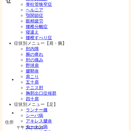
せ
脊柱管狭窄症
ヘルニア
顎関節症
眼精疲労
腰椎分離症
寝違え
腰椎すべり症
症状別メニュー【肩・腕】
肘内障
腕の痺れ
肘の痛み
野球肩
腱鞘炎
肩こり
五十肩
テニス肘
胸郭出口症候群
四十肩
症状別メニュー【足】
ランナー膝
シーバ病
アキレス腱炎
住所
モートン病
〒〒242-0023