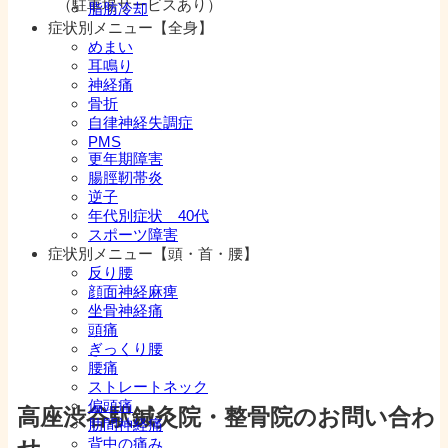
（駐車場サービスあり）
脂肪冷却
症状別メニュー【全身】
めまい
耳鳴り
神経痛
骨折
自律神経失調症
PMS
更年期障害
腸脛靭帯炎
逆子
年代別症状 40代
スポーツ障害
症状別メニュー【頭・首・腰】
反り腰
顔面神経麻痺
坐骨神経痛
頭痛
ぎっくり腰
腰痛
ストレートネック
偏頭痛
高座渋谷駅鍼灸院・整骨院のお問い合わ
肋間神経痛
背中の痛み