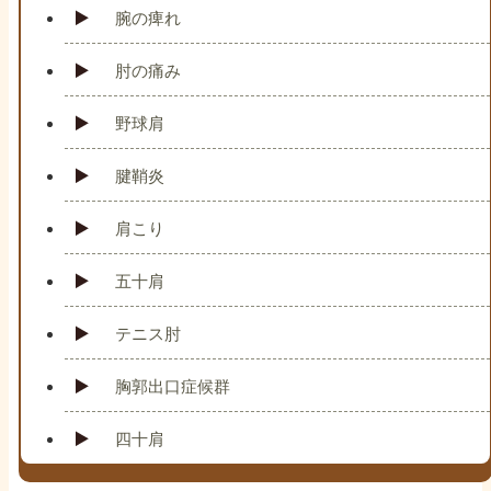
腕の痺れ
肘の痛み
野球肩
腱鞘炎
肩こり
五十肩
テニス肘
胸郭出口症候群
四十肩