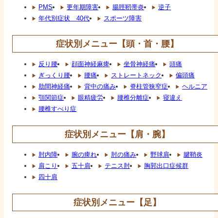
PMS
更年期障害
腸脛靭帯炎
逆子
年代別症状 40代
スポーツ障害
症状別メニュー【頭・首・腰】
反り腰
顔面神経麻痺
坐骨神経痛
頭痛
ぎっくり腰
腰痛
ストレートネック
偏頭痛
肋間神経痛
背中の痛み
脊柱管狭窄症
ヘルニア
顎関節症
眼精疲労
腰椎分離症
寝違え
腰椎すべり症
症状別メニュー【肩・腕】
肘内障
腕の痺れ
肘の痛み
野球肩
腱鞘炎
肩こり
五十肩
テニス肘
胸郭出口症候群
四十肩
症状別メニュー【足】