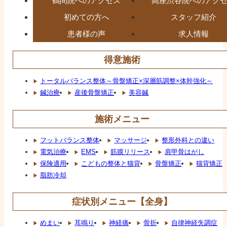
鶴間院へのアクセス
高座渋谷院へのアク
初めての方へ
スタッフ紹介
患者様の声
求人情報
得意施術
トータルバランス整体～骨盤矯正×深層筋調整×体幹強化～
鍼治療
産後骨盤矯正
美容鍼
施術メニュー
フットバランス整体
マッサージ
整形外科との違い
電気治療
EMS
筋膜リリース
肩甲骨はがし
保険適用
こどもの整体と猫背
骨盤矯正
猫背矯正
脂肪冷却
症状別メニュー【全身】
めまい
耳鳴り
神経痛
骨折
自律神経失調症