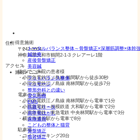
得意施術
住所
トータルバランス整体～骨盤矯正×深層筋調整×体幹
〒242-0004
鍼治療
神奈川県大和市鶴間2-1-3 クレアーレ1階
産後骨盤矯正
アクセス
美容鍼
徒歩でご来院の患者様
施術メニュー
・小田急電鉄江ノ島線 鶴間駅から徒歩30秒
フットバランス整体
・小田急電鉄江ノ島線 南林間駅から徒歩7分
マッサージ
整形外科との違い
電車のご案内
電気治療
・小田急電鉄江ノ島線 南林間駅から電車で1分
EMS
・小田急電鉄・相模鉄道 大和駅から電車で2分
筋膜リリース
・小田急電鉄・東急電鉄 中央林間駅から電車で3分
肩甲骨はがし
・横浜市瀬谷駅から電車で8分
保険適用
こどもの整体と猫背
駐車場
骨盤矯正
・コインパーキング20台
猫背矯正