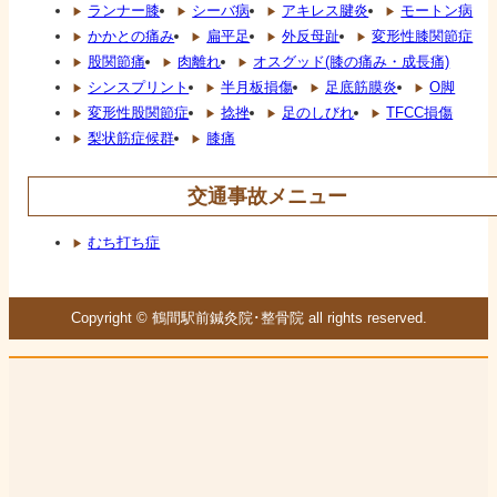
ランナー膝
シーバ病
アキレス腱炎
モートン病
かかとの痛み
扁平足
外反母趾
変形性膝関節症
股関節痛
肉離れ
オスグッド(膝の痛み・成長痛)
シンスプリント
半月板損傷
足底筋膜炎
O脚
変形性股関節症
捻挫
足のしびれ
TFCC損傷
梨状筋症候群
膝痛
交通事故メニュー
むち打ち症
Copyright © 鶴間駅前鍼灸院･整骨院 all rights reserved.