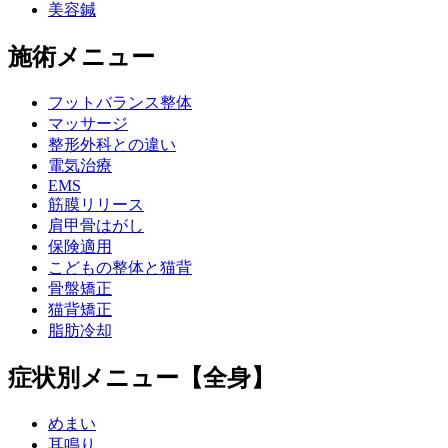
美容鍼
施術メニュー
フットバランス整体
マッサージ
整形外科との違い
電気治療
EMS
筋膜リリース
肩甲骨はがし
保険適用
こどもの整体と猫背
骨盤矯正
猫背矯正
脂肪冷却
症状別メニュー【全身】
めまい
耳鳴り