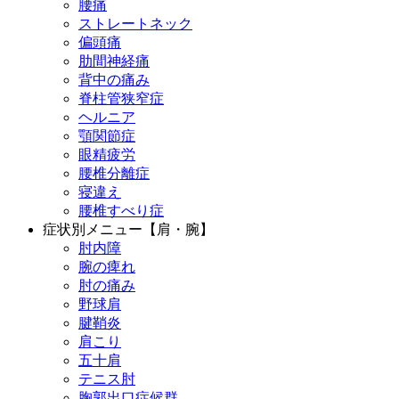
腰痛
ストレートネック
偏頭痛
肋間神経痛
背中の痛み
脊柱管狭窄症
ヘルニア
顎関節症
眼精疲労
腰椎分離症
寝違え
腰椎すべり症
症状別メニュー【肩・腕】
肘内障
腕の痺れ
肘の痛み
野球肩
腱鞘炎
肩こり
五十肩
テニス肘
胸郭出口症候群