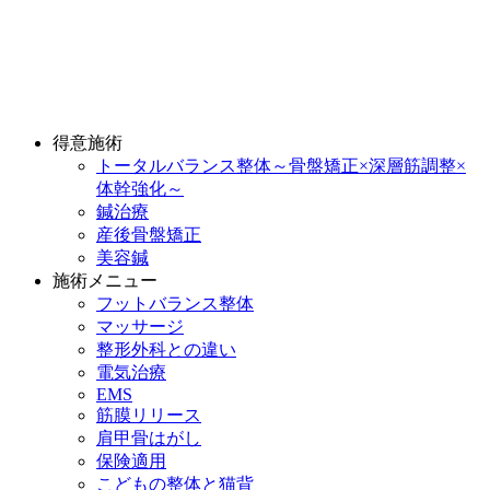
得意施術
トータルバランス整体～骨盤矯正×深層筋調整×
体幹強化～
鍼治療
産後骨盤矯正
美容鍼
施術メニュー
フットバランス整体
マッサージ
整形外科との違い
電気治療
EMS
筋膜リリース
肩甲骨はがし
保険適用
こどもの整体と猫背