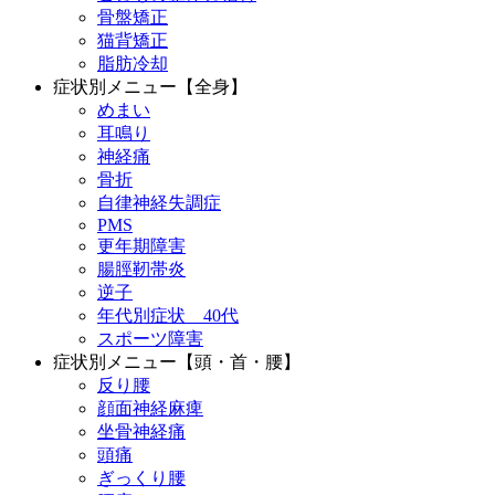
骨盤矯正
猫背矯正
脂肪冷却
症状別メニュー【全身】
めまい
耳鳴り
神経痛
骨折
自律神経失調症
PMS
更年期障害
腸脛靭帯炎
逆子
年代別症状 40代
スポーツ障害
症状別メニュー【頭・首・腰】
反り腰
顔面神経麻痺
坐骨神経痛
頭痛
ぎっくり腰