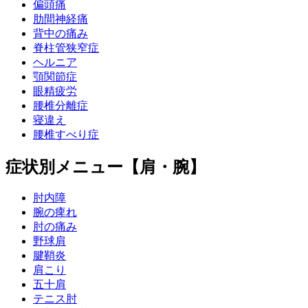
偏頭痛
肋間神経痛
背中の痛み
脊柱管狭窄症
ヘルニア
顎関節症
眼精疲労
腰椎分離症
寝違え
腰椎すべり症
症状別メニュー【肩・腕】
肘内障
腕の痺れ
肘の痛み
野球肩
腱鞘炎
肩こり
五十肩
テニス肘