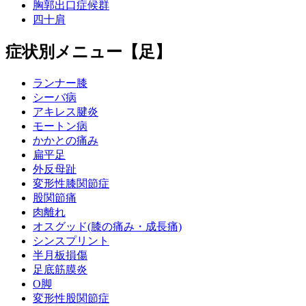
胸郭出口症候群
四十肩
症状別メニュー【足】
ランナー膝
シーバ病
アキレス腱炎
モートン病
かかとの痛み
扁平足
外反母趾
変形性膝関節症
股関節痛
肉離れ
オスグッド(膝の痛み・成長痛)
シンスプリント
半月板損傷
足底筋膜炎
O脚
変形性股関節症