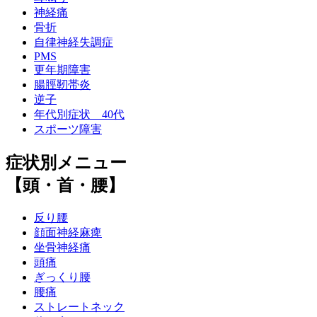
神経痛
骨折
自律神経失調症
PMS
更年期障害
腸脛靭帯炎
逆子
年代別症状 40代
スポーツ障害
症状別メニュー
【頭・首・腰】
反り腰
顔面神経麻痺
坐骨神経痛
頭痛
ぎっくり腰
腰痛
ストレートネック