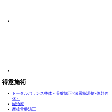
得意施術
トータルバランス整体～骨盤矯正×深層筋調整×体幹強
化～
鍼治療
産後骨盤矯正