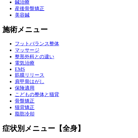
鍼治療
産後骨盤矯正
美容鍼
施術メニュー
フットバランス整体
マッサージ
整形外科との違い
電気治療
EMS
筋膜リリース
肩甲骨はがし
保険適用
こどもの整体と猫背
骨盤矯正
猫背矯正
脂肪冷却
症状別メニュー【全身】