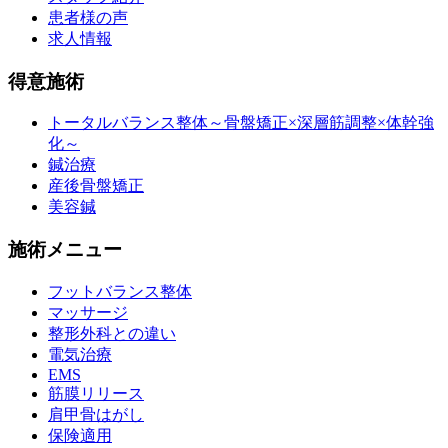
患者様の声
求人情報
得意施術
トータルバランス整体～骨盤矯正×深層筋調整×体幹強
化～
鍼治療
産後骨盤矯正
美容鍼
施術メニュー
フットバランス整体
マッサージ
整形外科との違い
電気治療
EMS
筋膜リリース
肩甲骨はがし
保険適用