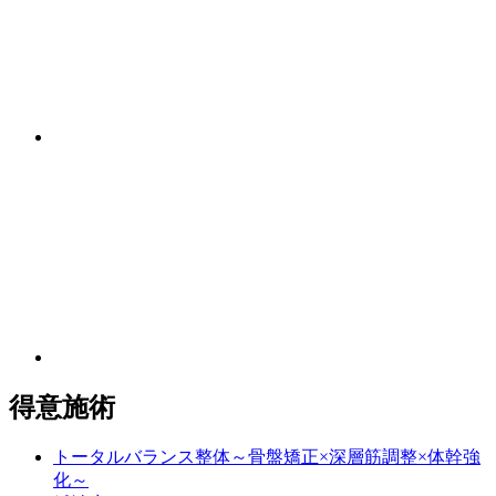
得意施術
トータルバランス整体～骨盤矯正×深層筋調整×体幹強
化～