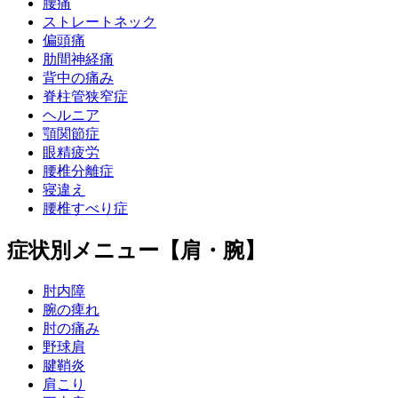
腰痛
ストレートネック
偏頭痛
肋間神経痛
背中の痛み
脊柱管狭窄症
ヘルニア
顎関節症
眼精疲労
腰椎分離症
寝違え
腰椎すべり症
症状別メニュー【肩・腕】
肘内障
腕の痺れ
肘の痛み
野球肩
腱鞘炎
肩こり