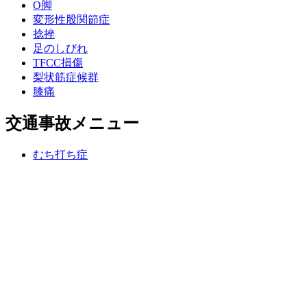
O脚
変形性股関節症
捻挫
足のしびれ
TFCC損傷
梨状筋症候群
膝痛
交通事故メニュー
むち打ち症