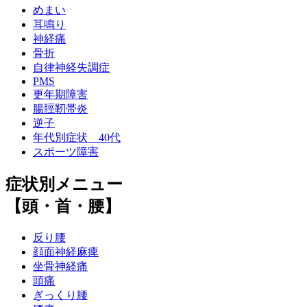
めまい
耳鳴り
神経痛
骨折
自律神経失調症
PMS
更年期障害
腸脛靭帯炎
逆子
年代別症状 40代
スポーツ障害
症状別メニュー
【頭・首・腰】
反り腰
顔面神経麻痺
坐骨神経痛
頭痛
ぎっくり腰