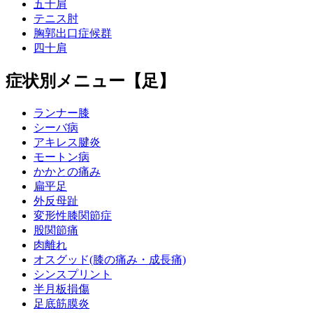
五十肩
テニス肘
胸郭出口症候群
四十肩
症状別メニュー【足】
ランナー膝
シーバ病
アキレス腱炎
モートン病
かかとの痛み
扁平足
外反母趾
変形性膝関節症
股関節痛
肉離れ
オスグッド(膝の痛み・成長痛)
シンスプリント
半月板損傷
足底筋膜炎