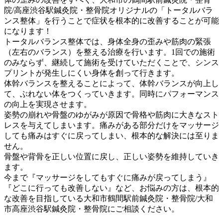
院/高座渋谷駅鍼灸院・整骨院オリジナルの「トータルバラ
ンス整体」を行うことで症状を根本的に改善することが可能
になります！
トータルバランス整体では、身体全身の歪みや筋肉の緊張
（左右のバランス）を整える治療を行います。1回での施術
のみならず、継続して施術を受けていただくことで、シンス
プリントが発生しにくい身体を創って行きます。
体幹バランスを整えることによって、体幹バランスが向上し
て、ぶれない体をつくっていきます。同時にパフォーマンス
の向上を実現させます。
姿勢の崩れや骨盤のゆがみが原因で骨格や筋肉に大きなスト
レスを与えてしまいます。痛みがある部分だけをマッサージ
しても痛みはすぐに戻ってしまい、根本的な解決には至りま
せん。
骨盤や背骨を正しい位置に戻し、正しい姿勢を維持していき
ます。
今まで『マッサージをしてもすぐに痛みが戻ってしまう』
『どこに行っても改善しない』など、お悩みの方は、根本的
な改善を目指している大和市鶴間駅前鍼灸院・整骨院/大和
市高座渋谷駅鍼灸院・整骨院にご相談ください。