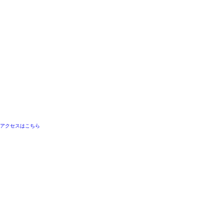
アクセスはこちら